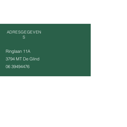
ADRESGEGEVEN
S
Ringlaan 11A
3794 MT De Glind
06 39494476
KOM OP DE INTERESSE LIJST
Email
Verstuur